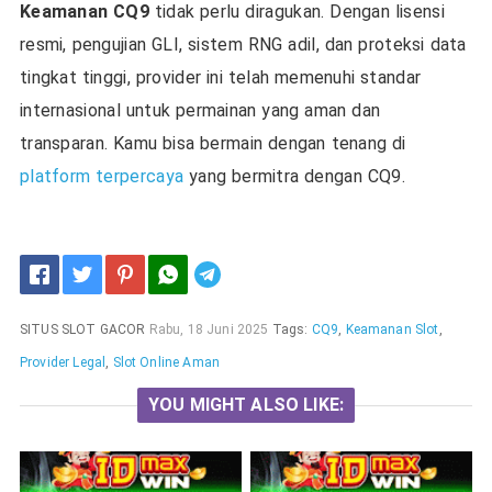
Keamanan CQ9
tidak perlu diragukan. Dengan lisensi
resmi, pengujian GLI, sistem RNG adil, dan proteksi data
tingkat tinggi, provider ini telah memenuhi standar
internasional untuk permainan yang aman dan
transparan. Kamu bisa bermain dengan tenang di
platform terpercaya
yang bermitra dengan CQ9.
Telegram
SITUS SLOT GACOR
Rabu, 18 Juni 2025
Tags:
CQ9
,
Keamanan Slot
,
Provider Legal
,
Slot Online Aman
YOU MIGHT ALSO LIKE: