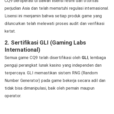
CQ9 beroperasi di bawah lisensi resmi dari otoritas
perjudian Asia dan telah mematuhi regulasi internasional.
Lisensi ini menjamin bahwa setiap produk game yang
diluncurkan telah melewati proses audit dan verifikasi
ketat.
2. Sertifikasi GLI (Gaming Labs
International)
Semua game CQ9 telah disertifikasi oleh
GLI
, lembaga
penguji perangkat lunak kasino yang independen dan
terpercaya. GLI memastikan sistem RNG (Random
Number Generator) pada game bekerja secara adil dan
tidak bisa dimanipulasi, baik oleh pemain maupun
operator.