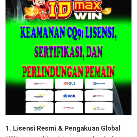
1. Lisensi Resmi & Pengakuan Global