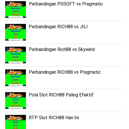
Perbandingan PGSOFT vs Pragmatic
Perbandingan RICH88 vs JILI
Perbandingan Rich88 vs Skywind
Perbandingan RICH88 vs Pragmatic
Pola Slot RICH88 Paling Efektif
RTP Slot RICH88 Hari Ini