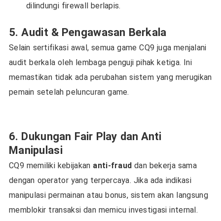
dilindungi firewall berlapis.
5. Audit & Pengawasan Berkala
Selain sertifikasi awal, semua game CQ9 juga menjalani
audit berkala oleh lembaga penguji pihak ketiga. Ini
memastikan tidak ada perubahan sistem yang merugikan
pemain setelah peluncuran game.
6. Dukungan Fair Play dan Anti
Manipulasi
CQ9 memiliki kebijakan
anti-fraud
dan bekerja sama
dengan operator yang terpercaya. Jika ada indikasi
manipulasi permainan atau bonus, sistem akan langsung
memblokir transaksi dan memicu investigasi internal.