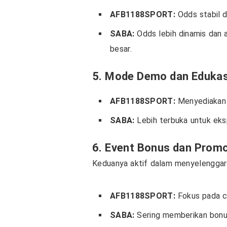
AFB1188SPORT:
Odds stabil d
SABA:
Odds lebih dinamis dan 
besar.
5. Mode Demo dan Edukas
AFB1188SPORT:
Menyediaka
SABA:
Lebih terbuka untuk eks
6. Event Bonus dan Promo
Keduanya aktif dalam menyelengga
AFB1188SPORT:
Fokus pada ca
SABA:
Sering memberikan bonus