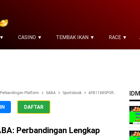
 ▼
CASINO ▼
TEMBAK IKAN ▼
RACE ▼
ID
Perbandingan Platform
SABA
Sportsbook
AFB1188SPORT vs SABA: Perbandingan Lengkap
IN
DAFTAR
A: Perbandingan Lengkap