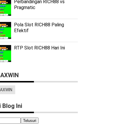
Perbandingan RICH88 vs
Pragmatic
Pola Slot RICH88 Paling
Efektif
RTP Slot RICH88 Hari Ini
MAXWIN
MAXWIN
 Blog Ini