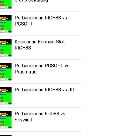
Perbandingan RICH88 vs
PGSOFT
Keamanan Bermain Slot
RICH88
Perbandingan PGSOFT vs
Pragmatic
Perbandingan RICH88 vs JILI
Perbandingan Rich88 vs
Skywind