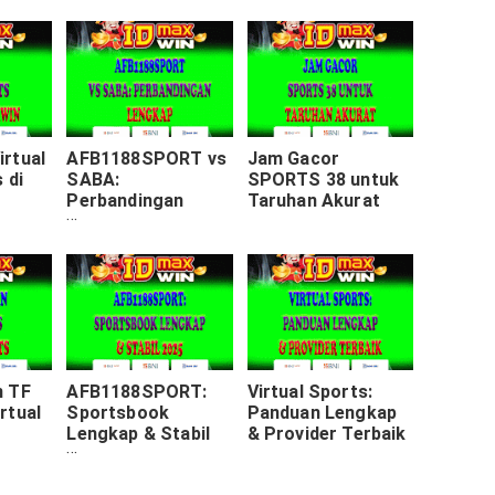
rtual
AFB1188SPORT vs
Jam Gacor
 di
SABA:
SPORTS 38 untuk
Perbandingan
Taruhan Akurat
Lengkap
n TF
AFB1188SPORT:
Virtual Sports:
rtual
Sportsbook
Panduan Lengkap
Lengkap & Stabil
& Provider Terbaik
2025