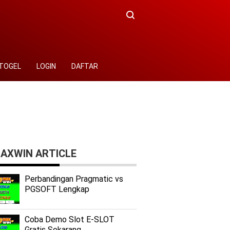
TOGEL
LOGIN
DAFTAR
MAXWIN ARTICLE
Perbandingan Pragmatic vs
PGSOFT Lengkap
Coba Demo Slot E-SLOT
Gratis Sekarang