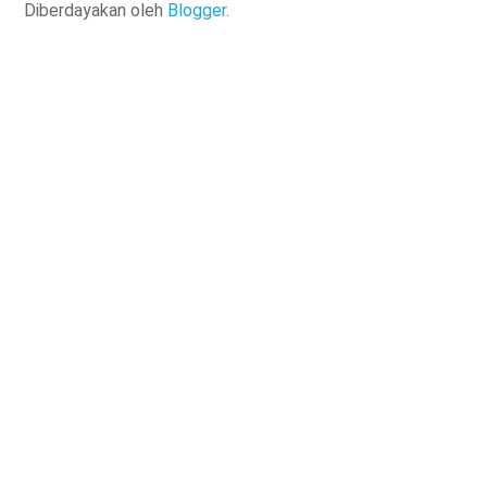
Diberdayakan oleh
Blogger
.