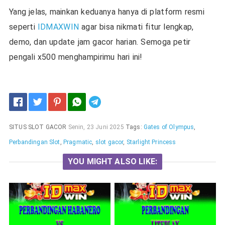
Yang jelas, mainkan keduanya hanya di platform resmi
seperti
IDMAXWIN
agar bisa nikmati fitur lengkap,
demo, dan update jam gacor harian. Semoga petir
pengali x500 menghampirimu hari ini!
Telegram
SITUS SLOT GACOR
Senin, 23 Juni 2025
Tags:
Gates of Olympus
,
Perbandingan Slot
,
Pragmatic
,
slot gacor
,
Starlight Princess
YOU MIGHT ALSO LIKE: