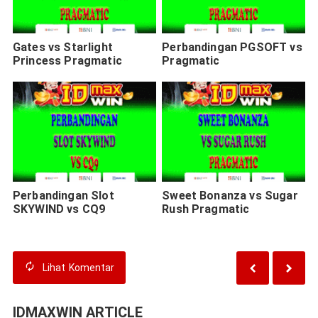
Gates vs Starlight
Perbandingan PGSOFT vs
Princess Pragmatic
Pragmatic
Perbandingan Slot
Sweet Bonanza vs Sugar
SKYWIND vs CQ9
Rush Pragmatic
Lihat
Komentar
IDMAXWIN ARTICLE