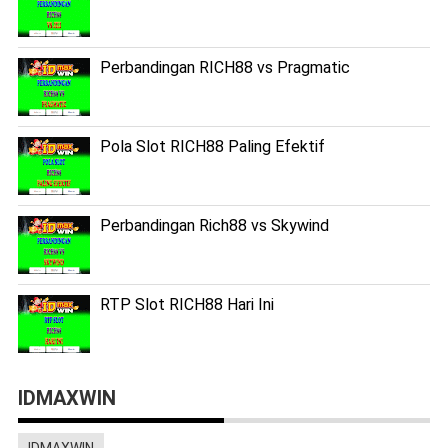
Perbandingan RICH88 vs Pragmatic
Pola Slot RICH88 Paling Efektif
Perbandingan Rich88 vs Skywind
RTP Slot RICH88 Hari Ini
IDMAXWIN