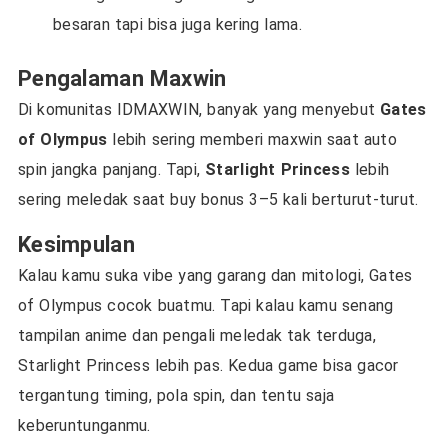
besaran tapi bisa juga kering lama.
Pengalaman Maxwin
Di komunitas IDMAXWIN, banyak yang menyebut
Gates
of Olympus
lebih sering memberi maxwin saat auto
spin jangka panjang. Tapi,
Starlight Princess
lebih
sering meledak saat buy bonus 3–5 kali berturut-turut.
Kesimpulan
Kalau kamu suka vibe yang garang dan mitologi, Gates
of Olympus cocok buatmu. Tapi kalau kamu senang
tampilan anime dan pengali meledak tak terduga,
Starlight Princess lebih pas. Kedua game bisa gacor
tergantung timing, pola spin, dan tentu saja
keberuntunganmu.