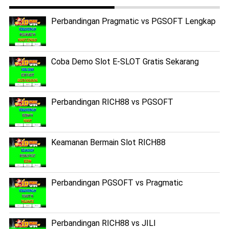
Perbandingan Pragmatic vs PGSOFT Lengkap
Coba Demo Slot E-SLOT Gratis Sekarang
Perbandingan RICH88 vs PGSOFT
Keamanan Bermain Slot RICH88
Perbandingan PGSOFT vs Pragmatic
Perbandingan RICH88 vs JILI