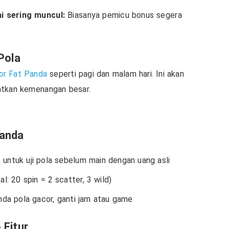
i sering muncul:
Biasanya pemicu bonus segera
Pola
or Fat Panda
seperti pagi dan malam hari. Ini akan
tkan kemenangan besar.
Panda
a
untuk uji pola sebelum main dengan uang asli
al: 20 spin = 2 scatter, 3 wild)
nda pola gacor, ganti jam atau game
 Fitur