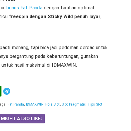
tur
bonus Fat Panda
dengan taruhan optimal.
emicu
freespin dengan Sticky Wild penuh layar
,
pasti menang, tapi bisa jadi pedoman cerdas untuk
anya bergantung pada keberuntungan, gunakan
t untuk hasil maksimal di IDMAXWIN.
Telegram
ags:
Fat Panda
,
IDMAXWIN
,
Pola Slot
,
Slot Pragmatic
,
Tips Slot
 MIGHT ALSO LIKE: