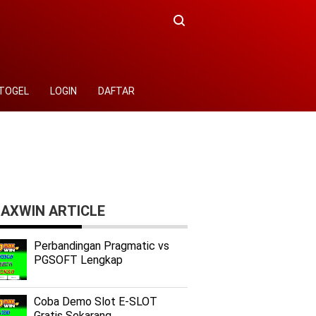
TOGEL
LOGIN
DAFTAR
MAXWIN ARTICLE
Perbandingan Pragmatic vs
PGSOFT Lengkap
Coba Demo Slot E-SLOT
Gratis Sekarang