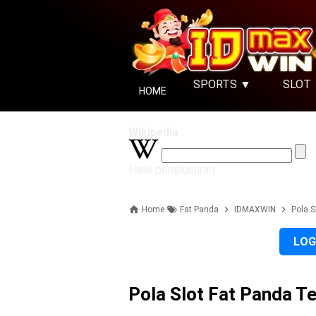
SPORTS ▼
SLOT
HOME
Wikipedia
Hasil penelusuran
Home
Fat Panda
IDMAXWIN
Pola S
LOG
Pola Slot Fat Panda Ter