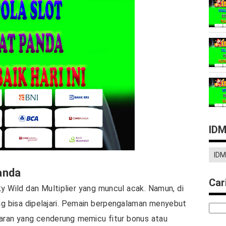
ID
ID
anda
Cari
ky Wild dan Multiplier yang muncul acak. Namun, di
ang bisa dipelajari. Pemain berpengalaman menyebut
utaran yang cenderung memicu fitur bonus atau