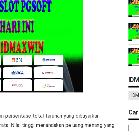
ID
ID
Cari
n persentase total taruhan yang dibayarkan
rata. Nilai tinggi menandakan peluang menang yang