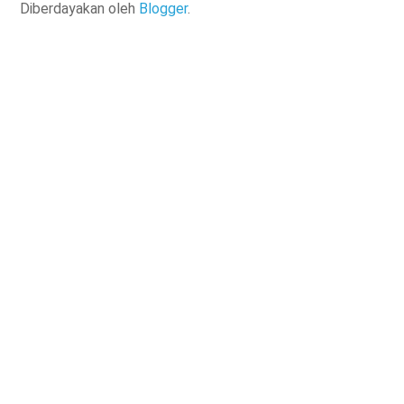
Diberdayakan oleh
Blogger
.