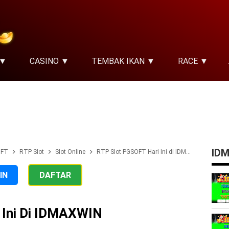
 ▼
CASINO ▼
TEMBAK IKAN ▼
RACE ▼
ID
OFT
RTP Slot
Slot Online
RTP Slot PGSOFT Hari Ini di IDMAXWIN
IN
DAFTAR
 Ini Di IDMAXWIN