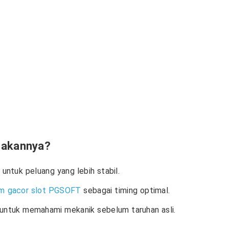
nakannya?
untuk peluang yang lebih stabil.
am gacor slot PGSOFT
sebagai timing optimal.
untuk memahami mekanik sebelum taruhan asli.