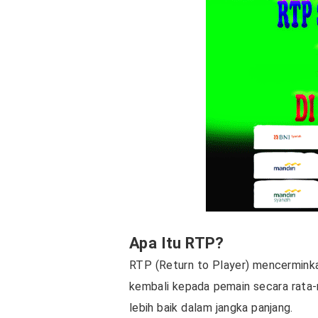
Apa Itu RTP?
RTP (Return to Player) mencerminka
kembali kepada pemain secara rata-
lebih baik dalam jangka panjang.