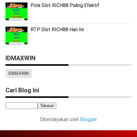
Pola Slot RICH88 Paling Efektif
RTP Slot RICH88 Hari Ini
IDMAXWIN
IDMAXWIN
Cari Blog Ini
Diberdayakan oleh
Blogger
.