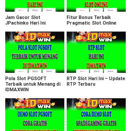
Jam Gacor Slot
Fitur Bonus Terbaik
JPachinko Hari Ini
Pragmatic Slot Online
Pola Slot PGSOFT
RTP Slot Hari Ini – Update
Terbaik untuk Menang di
RTP Terbaru
IDMAXWIN