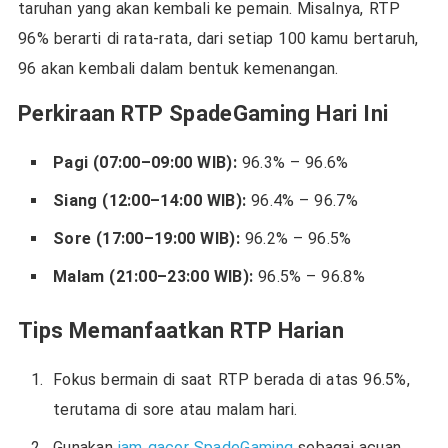
taruhan yang akan kembali ke pemain. Misalnya, RTP
96% berarti di rata‑rata, dari setiap 100 kamu bertaruh,
96 akan kembali dalam bentuk kemenangan.
Perkiraan RTP SpadeGaming Hari Ini
Pagi (07:00–09:00 WIB):
96.3% – 96.6%
Siang (12:00–14:00 WIB):
96.4% – 96.7%
Sore (17:00–19:00 WIB):
96.2% – 96.5%
Malam (21:00–23:00 WIB):
96.5% – 96.8%
Tips Memanfaatkan RTP Harian
Fokus bermain di saat RTP berada di atas 96.5%,
terutama di sore atau malam hari.
Gunakan
jam gacor SpadeGaming
sebagai acuan