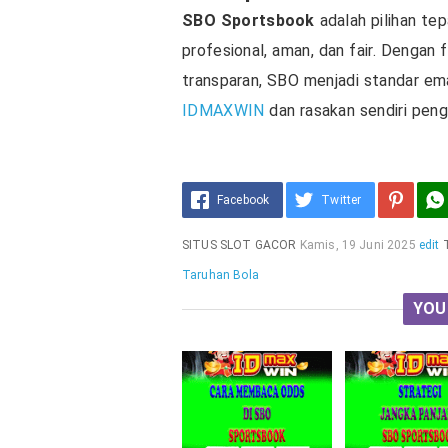
SBO Sportsbook
adalah pilihan tep
profesional, aman, dan fair. Dengan 
transparan, SBO menjadi standar em
IDMAXWIN
dan rasakan sendiri pen
Facebook
Twitter
SITUS SLOT GACOR
Kamis, 19 Juni 2025
edit
Taruhan Bola
YOU