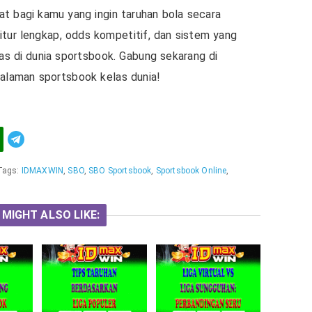
at bagi kamu yang ingin taruhan bola secara
fitur lengkap, odds kompetitif, dan sistem yang
as di dunia sportsbook. Gabung sekarang di
galaman sportsbook kelas dunia!
Telegram
Tags:
IDMAXWIN
,
SBO
,
SBO Sportsbook
,
Sportsbook Online
,
 MIGHT ALSO LIKE: