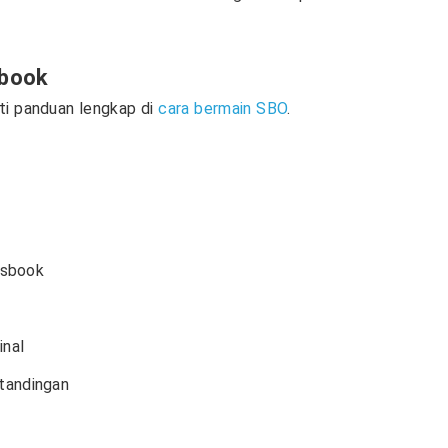
sbook
uti panduan lengkap di
cara bermain SBO
.
tsbook
inal
rtandingan