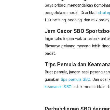
Saya pribadi mengandalkan kombinasi
pengelolaan modal. Di artikel
strate
flat betting, hedging, dan mix parla
Jam Gacor SBO Sportsbo
Ingin tahu kapan waktu terbaik unt
Biasanya peluang menang lebih tinggi
padat.
Tips Pemula dan Keaman
Buat pemula, jangan asal pasang taruh
gunakan
tips pemula SBO
. Dan soal
keamanan SBO
untuk memastikan d
Perbandingan SBO dengan