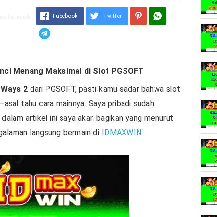
Facebook
Twitter
portsbook
Telegram
unci Menang Maksimal di Slot PGSOFT
 Ways 2
dari PGSOFT, pasti kamu sadar bahwa slot
asal tahu cara mainnya. Saya pribadi sudah
 dalam artikel ini saya akan bagikan yang menurut
ngalaman langsung bermain di
IDMAXWIN
.