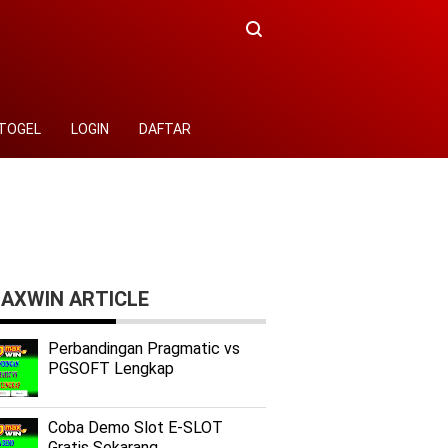
TOGEL
LOGIN
DAFTAR
MAXWIN ARTICLE
Perbandingan Pragmatic vs
PGSOFT Lengkap
Coba Demo Slot E-SLOT
Gratis Sekarang