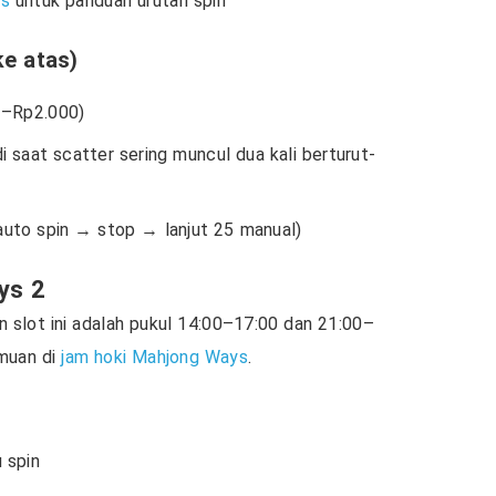
ys
untuk panduan urutan spin
ke atas)
0–Rp2.000)
i saat scatter sering muncul dua kali berturut-
uto spin → stop → lanjut 25 manual)
ys 2
 slot ini adalah pukul 14:00–17:00 dan 21:00–
emuan di
jam hoki Mahjong Ways
.
 spin