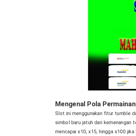
Mengenal Pola Permainan
Slot ini menggunakan fitur tumble da
simbol baru jatuh dan kemenangan ter
mencapai x10, x15, hingga x100 jika