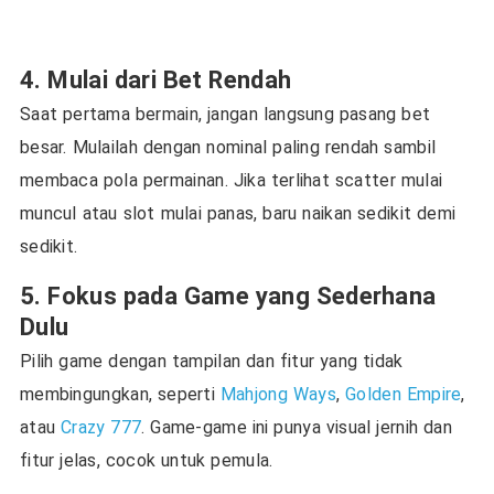
4. Mulai dari Bet Rendah
Saat pertama bermain, jangan langsung pasang bet
besar. Mulailah dengan nominal paling rendah sambil
membaca pola permainan. Jika terlihat scatter mulai
muncul atau slot mulai panas, baru naikan sedikit demi
sedikit.
5. Fokus pada Game yang Sederhana
Dulu
Pilih game dengan tampilan dan fitur yang tidak
membingungkan, seperti
Mahjong Ways
,
Golden Empire
,
atau
Crazy 777
. Game-game ini punya visual jernih dan
fitur jelas, cocok untuk pemula.