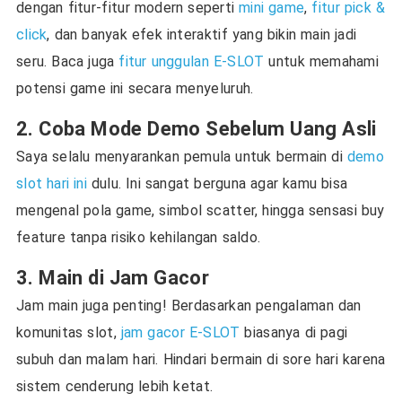
dengan fitur-fitur modern seperti
mini game
,
fitur pick &
click
, dan banyak efek interaktif yang bikin main jadi
seru. Baca juga
fitur unggulan E-SLOT
untuk memahami
potensi game ini secara menyeluruh.
2. Coba Mode Demo Sebelum Uang Asli
Saya selalu menyarankan pemula untuk bermain di
demo
slot hari ini
dulu. Ini sangat berguna agar kamu bisa
mengenal pola game, simbol scatter, hingga sensasi buy
feature tanpa risiko kehilangan saldo.
3. Main di Jam Gacor
Jam main juga penting! Berdasarkan pengalaman dan
komunitas slot,
jam gacor E-SLOT
biasanya di pagi
subuh dan malam hari. Hindari bermain di sore hari karena
sistem cenderung lebih ketat.