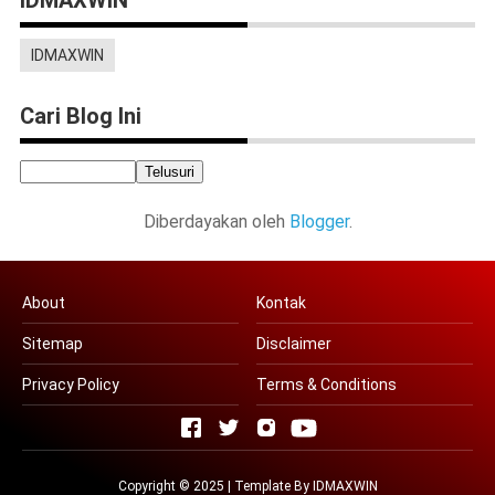
IDMAXWIN
IDMAXWIN
Cari Blog Ini
Diberdayakan oleh
Blogger
.
About
Kontak
Sitemap
Disclaimer
Privacy Policy
Terms & Conditions
Copyright © 2025 | Template By
IDMAXWIN