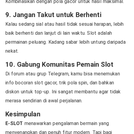
Kombinasikan dengan pola gacor untuk hasil maksimal.
9. Jangan Takut untuk Berhenti
Kalau sedang sial atau hasil tidak sesuai harapan, lebih
baik berhenti dan lanjut di lain waktu. Slot adalah
permainan peluang. Kadang sabar lebih untung daripada
nekat.
10. Gabung Komunitas Pemain Slot
Di forum atau grup Telegram, kamu bisa menemukan
info bocoran slot gacor, trik pola spin, dan bahkan
diskon untuk top-up. Ini sangat membantu agar tidak
merasa sendirian di awal perjalanan.
Kesimpulan
E-SLOT
menawarkan pengalaman bermain yang
menyenangkan dan penuh fitur modern. Tapi bagi