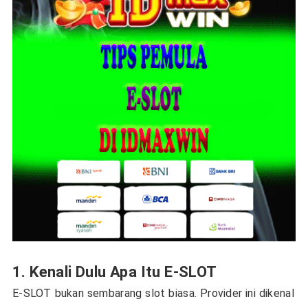
1. Kenali Dulu Apa Itu E-SLOT
E-SLOT bukan sembarang slot biasa. Provider ini dikenal