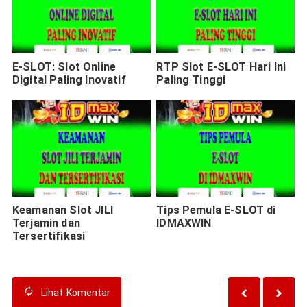
E-SLOT: Slot Online
RTP Slot E-SLOT Hari Ini
Digital Paling Inovatif
Paling Tinggi
Keamanan Slot JILI
Tips Pemula E-SLOT di
Terjamin dan
IDMAXWIN
Tersertifikasi
Lihat
Komentar