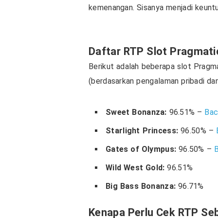
kemenangan. Sisanya menjadi keunt
Daftar RTP Slot Pragmatic
Berikut adalah beberapa slot Pragma
(berdasarkan pengalaman pribadi dan
Sweet Bonanza:
96.51% –
Bac
Starlight Princess:
96.50% –
Gates of Olympus:
96.50% –
B
Wild West Gold:
96.51%
Big Bass Bonanza:
96.71%
Kenapa Perlu Cek RTP Se