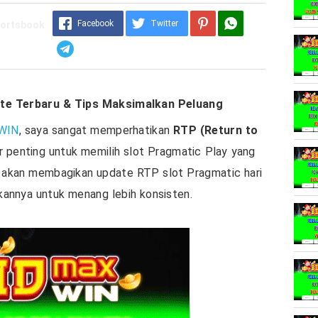
Facebook
Twitter
portsbook
Telegram
ate Terbaru & Tips Maksimalkan Peluang
WIN
, saya sangat memperhatikan
RTP (Return to
r penting untuk memilih slot Pragmatic Play yang
ya akan membagikan update RTP slot Pragmatic hari
kannya untuk menang lebih konsisten.