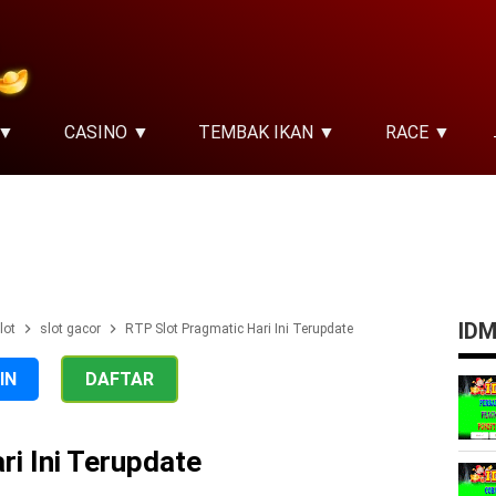
 ▼
CASINO ▼
TEMBAK IKAN ▼
RACE ▼
ID
lot
slot gacor
RTP Slot Pragmatic Hari Ini Terupdate
IN
DAFTAR
ri Ini Terupdate