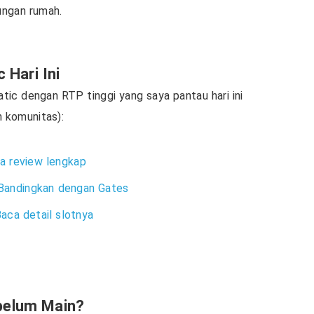
ungan rumah.
 Hari Ini
tic dengan RTP tinggi yang saya pantau hari ini
 komunitas):
a review lengkap
Bandingkan dengan Gates
aca detail slotnya
belum Main?