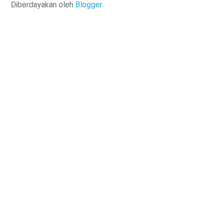
Diberdayakan oleh
Blogger
.