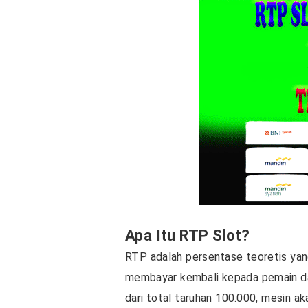
Apa Itu RTP Slot?
RTP adalah persentase teoretis yan
membayar kembali kepada pemain dal
dari total taruhan 100.000, mesin 