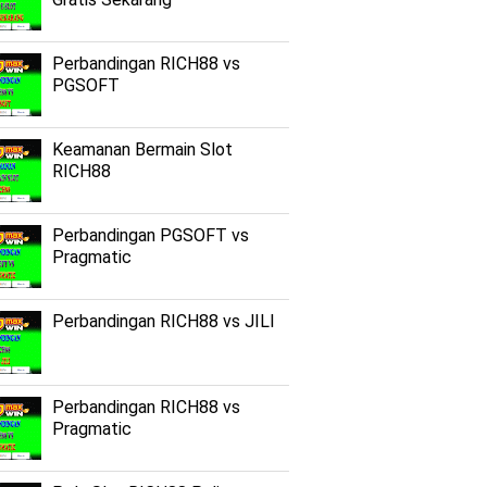
Perbandingan RICH88 vs
PGSOFT
Keamanan Bermain Slot
RICH88
Perbandingan PGSOFT vs
Pragmatic
Perbandingan RICH88 vs JILI
Perbandingan RICH88 vs
Pragmatic