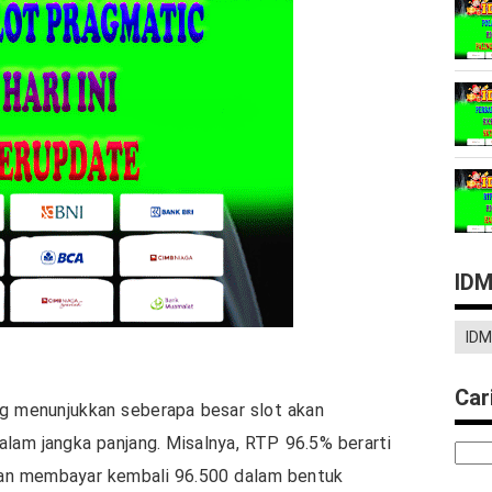
ID
ID
Cari
g menunjukkan seberapa besar slot akan
am jangka panjang. Misalnya, RTP 96.5% berarti
akan membayar kembali 96.500 dalam bentuk