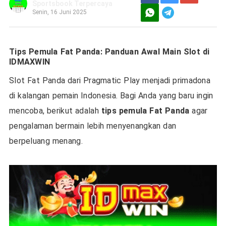
Sportsbook Terpercaya
Senin, 16 Juni 2025
Telegram
Tips Pemula Fat Panda: Panduan Awal Main Slot di
IDMAXWIN
Slot Fat Panda dari Pragmatic Play menjadi primadona
di kalangan pemain Indonesia. Bagi Anda yang baru ingin
mencoba, berikut adalah
tips pemula Fat Panda
agar
pengalaman bermain lebih menyenangkan dan
berpeluang menang.