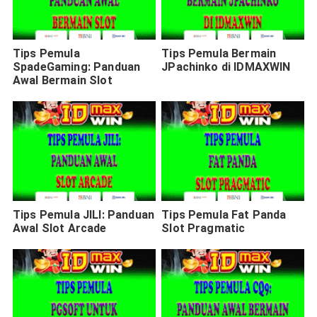
Tips Pemula
Tips Pemula Bermain
SpadeGaming: Panduan
JPachinko di IDMAXWIN
Awal Bermain Slot
Tips Pemula JILI: Panduan
Tips Pemula Fat Panda
Awal Slot Arcade
Slot Pragmatic