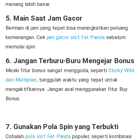
menang lebih besar.
5. Main Saat Jam Gacor
Bermain di jam yang tepat bisa meningkatkan peluang
kemenangan. Cek
jam gacor slot Fat Panda
sebelum
memulai spin.
6. Jangan Terburu-Buru Mengejar Bonus
Meski fitur bonus sangat menggoda, seperti
Sticky Wild
dan Multiplier
, tunggulah waktu yang tepat untuk
mengaktifkannya. Jangan asal menggunakan fitur Buy
Bonus.
7. Gunakan Pola Spin yang Terbukti
Cobalah
pola slot Fat Panda
populer, seperti kombinasi